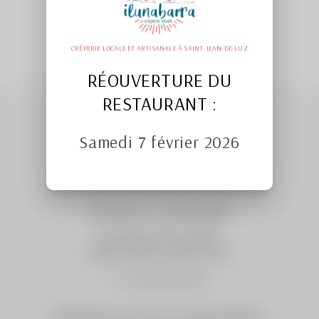
CRÊPERIE LOCALE ET ARTISANALE À SAINT-JEAN-DE-LUZ
RÉOUVERTURE DU
RESTAURANT :
Samedi 7 février 2026
CRÊPERIE ILUNABARRA
9 passage de la Pergola,
64500 SAINT-JEAN-DE-LUZ
T : 05 59 51 03 56
CRÊPERIE LOCALE ET ARTISANALE